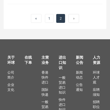
«
1
2
»
关于
在线
主营
进出
新闻
人力
环球
下单
业务
口知
公告
资源
识
公司
香港
新闻
环球
简介
快件
动态
人才
一般
进口
观
贸易
企业
公告
进口
文化
国际
通知
应聘
知识
快递
须知
快件
一般
招聘
进口
贸易
职位
知识