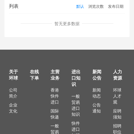
列表
默认
浏览次数
发布日期
暂无更多数据
关于
在线
主营
进出
新闻
人力
环球
下单
业务
口知
公告
资源
识
公司
香港
新闻
环球
简介
快件
动态
人才
一般
进口
观
贸易
企业
公告
进口
文化
国际
通知
应聘
知识
快递
须知
快件
一般
招聘
进口
贸易
职位