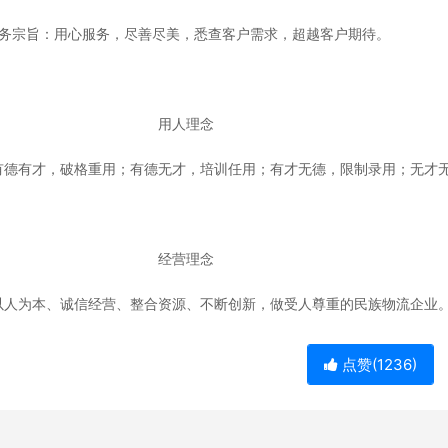
宗旨：用心服务，尽善尽美，悉查客户需求，超越客户期待。
用人理念
有才，破格重用；有德无才，培训任用；有才无德，限制录用；无才无
经营理念
为本、诚信经营、整合资源、不断创新，做受人尊重的民族物流企业
点赞(
1236
)