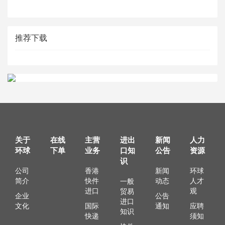
推荐下载
关于
在线
主营
进出
新闻
人力
环球
下单
业务
口知
公告
资源
识
公司
香港
新闻
环球
简介
快件
动态
人才
一般
进口
观
贸易
企业
公告
进口
文化
国际
通知
应聘
知识
快递
须知