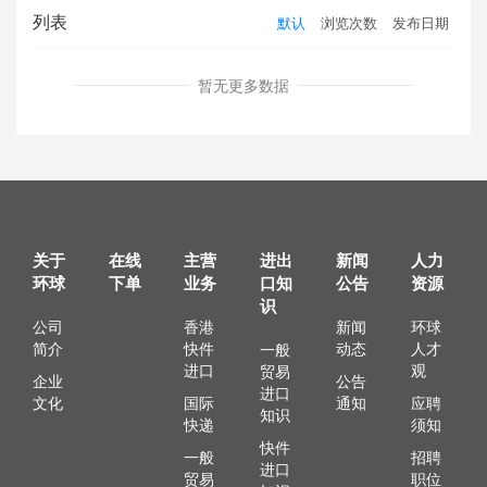
列表
默认
浏览次数
发布日期
暂无更多数据
关于
在线
主营
进出
新闻
人力
环球
下单
业务
口知
公告
资源
识
公司
香港
新闻
环球
简介
快件
动态
人才
一般
进口
观
贸易
企业
公告
进口
文化
国际
通知
应聘
知识
快递
须知
快件
一般
招聘
进口
贸易
职位