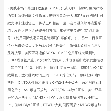
- 美线市场：美国邮政服务（USPS）从8月1日起执行更为严格
的实时验证付款文件措施，若包裹首次进入USPS设施扫描时付
款文件未通过验证，将被立即扣留，且不会再进入邮件流通系
统，发件人也不会获得任何补偿。此举措主要是打击“跑水账
号”（利用国际快递公司监管漏洞白嫖的账户）。另外，目前正
值亚马逊会员日，亚马逊部分仓库爆仓，货物上架和入仓速度
显著放缓。美西亚马逊的SCK4、SMF3仓库系统大量删约，
SCK4爆仓较严重，批约时间需四周，其他仓断断续续发生拒收
且卸货等时在10小时以上，预约时间在一周后；SBD1/LAX9持
续爆仓，放约批约时间三周；ONT8爆仓好转，放约批约时间
两周；ONT9大件预约正常；GYR2/3严重爆仓，放约时间在3
周之后；LAS1爆仓不放约，VGT2/RNO4放约正常。美中亚马
逊的德州两个大仓IAH3和FTW1，近期卸货等时在20小时以
上，但IAH3放约正常，FTW1批约时间两周后；MDW2爆仓加