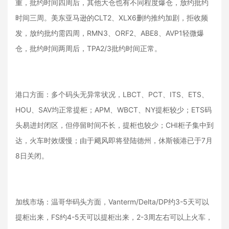
重，批约时间四周后，其他大仓也有不同程度爆仓，放约批约
时间三周。美东亚马逊的CLT2、XLX6删约推约加剧，拒收频
发，放约批约需四周，RMN3、ORF2、ABE8、AVP1轻微爆
仓，批约时间两周后，TPA2/3批约时间正常。
港口方面：多个码头无异常状况，LBCT、PCT、ITS、ETS、
HOU、SAV均正常提柜；APM、WBCT、NY提柜较少；ETS码
头易进封闭区，但停留时间不长，提柜也较少；CHI柜子集中到
达，火车时效缓慢；由于飓风即将登陆德州，休斯顿港已于7月
8日关闭。
加线市场：温哥华码头方面，Vanterm/Delta/DP约3-5天可以
提柜出来，FS约4-5天可以提柜出来，2-3周左右可以上火车，