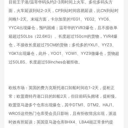
目前王子港/温哥华码头约2-3周时间上火车。多伦多码头方
面，火车延误到站2-3天，CP到站时间容易延误，比CN到站时
间晚1-2天。末端方面，卡尔加里的YEG1、YEG2、YYC6、
YYC4出现爆仓，预约困难；温哥华的YVR3爆仓，且不接收单
箱超过50Lbs（22.6KG）、长度超过150cm的货物，YVR4爆
仓，不接收长度超过75CM的货物；多伦多的YXU1、YYZ3、
YGK1出现爆仓，此外，YOO1、YOW1、YYZ9微爆仓，货物超
过50LBS、长度超过59inches会被拒收。
欧线市场：英国的费力克斯托港口卸船时间在1-2天，提柜正
常；欧盟鹿特丹港口目的卸船2天，但目前码头拥堵，提柜慢。
欧盟亚马逊多个仓库出现爆仓，其中DTM1、DTM2、HAJ1、
WRO5这些热门仓库受会员日影响，且有拒收情况出现，派送
时效有所延误；英国亚马逊仓库BHX4、LBA4能正常拿约提