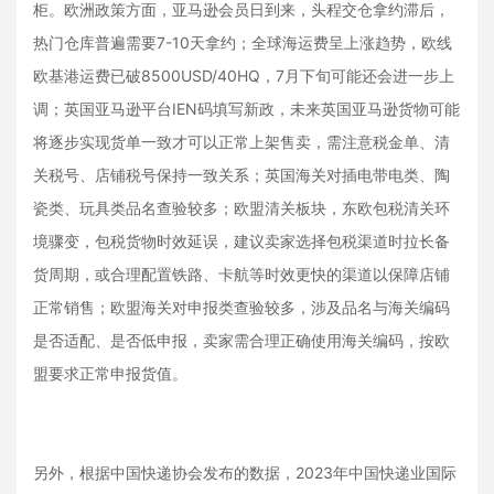
柜。欧洲政策方面，亚马逊会员日到来，头程交仓拿约滞后，
热门仓库普遍需要7-10天拿约；全球海运费呈上涨趋势，欧线
欧基港运费已破8500USD/40HQ，7月下旬可能还会进一步上
调；英国亚马逊平台IEN码填写新政，未来英国亚马逊货物可能
将逐步实现货单一致才可以正常上架售卖，需注意税金单、清
关税号、店铺税号保持一致关系；英国海关对插电带电类、陶
瓷类、玩具类品名查验较多；欧盟清关板块，东欧包税清关环
境骤变，包税货物时效延误，建议卖家选择包税渠道时拉长备
货周期，或合理配置铁路、卡航等时效更快的渠道以保障店铺
正常销售；欧盟海关对申报类查验较多，涉及品名与海关编码
是否适配、是否低申报，卖家需合理正确使用海关编码，按欧
盟要求正常申报货值。
另外，根据中国快递协会发布的数据，2023年中国快递业国际