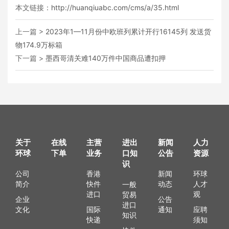
本文链接：
http://huanqiuabc.com/cms/a/35.html
上一篇 >
2023年1—11月份中欧班列累计开行16145列 发送货
物174.9万标箱
下一篇 >
墨西哥清关难140万件中国商品遭扣押
关于
在线
主营
进出
新闻
人力
环球
下单
业务
口知
公告
资源
识
公司
香港
新闻
环球
简介
快件
动态
人才
一般
进口
观
贸易
企业
公告
进口
文化
国际
通知
应聘
知识
快递
须知