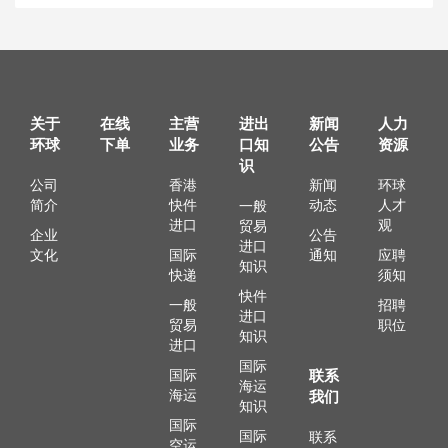
关于
在线
主营
进出
新闻
人力
环球
下单
业务
口知
公告
资源
识
公司
香港
新闻
环球
简介
快件
动态
人才
一般
进口
观
贸易
企业
公告
进口
文化
国际
通知
应聘
知识
快递
须知
快件
一般
招聘
进口
贸易
职位
知识
进口
国际
国际
联系
海运
海运
我们
知识
国际
国际
联系
空运