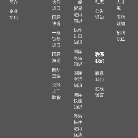
简介
快件
动态
人才
一般
进口
观
贸易
企业
公告
进口
文化
国际
通知
应聘
知识
快递
须知
快件
一般
招聘
进口
贸易
职位
知识
进口
国际
国际
联系
海运
海运
我们
知识
国际
国际
联系
空运
空运
我们
全球
知识
在线
上门
国际
留言
取货
快递
知识
香港
快件
进口
优势