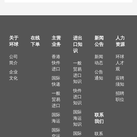
关于
在线
主营
进出
新闻
人力
环球
下单
业务
口知
公告
资源
识
公司
香港
新闻
环球
简介
快件
动态
人才
一般
进口
观
贸易
企业
公告
进口
文化
国际
通知
应聘
知识
快递
须知
快件
一般
招聘
进口
贸易
职位
知识
进口
国际
国际
联系
海运
海运
我们
知识
国际
国际
联系
空运